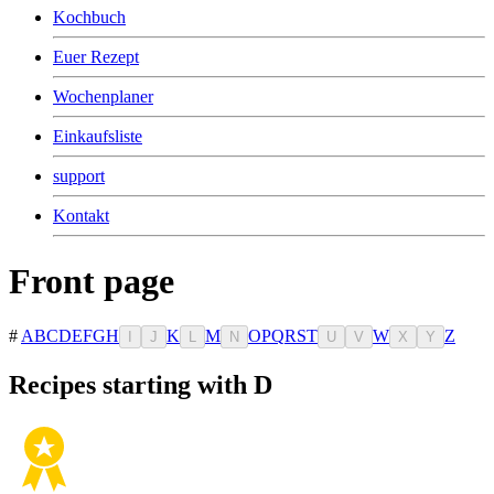
Kochbuch
Euer Rezept
Wochenplaner
Einkaufsliste
support
Kontakt
Front page
#
A
B
C
D
E
F
G
H
K
M
O
P
Q
R
S
T
W
Z
I
J
L
N
U
V
X
Y
Recipes starting with D